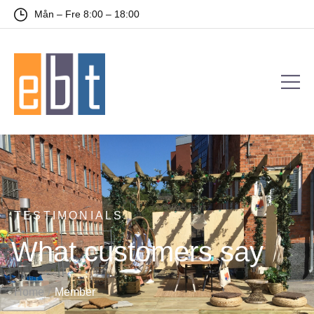
Mån – Fre 8:00 – 18:00
TESTIMONIALS
What customers say
/
Home
Member