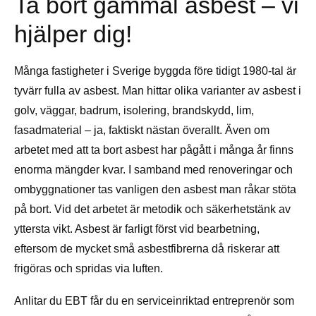
Ta bort gammal asbest – vi
hjälper dig!
Många fastigheter i Sverige byggda före tidigt 1980-tal är
tyvärr fulla av asbest. Man hittar olika varianter av asbest i
golv, väggar, badrum, isolering, brandskydd, lim,
fasadmaterial – ja, faktiskt nästan överallt. Även om
arbetet med att ta bort asbest har pågått i många år finns
enorma mängder kvar. I samband med renoveringar och
ombyggnationer tas vanligen den asbest man råkar stöta
på bort. Vid det arbetet är metodik och säkerhetstänk av
yttersta vikt. Asbest är farligt först vid bearbetning,
eftersom de mycket små asbestfibrerna då riskerar att
frigöras och spridas via luften.
Anlitar du EBT får du en serviceinriktad entreprenör som